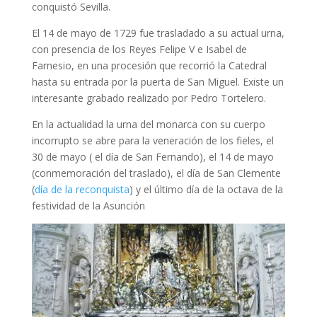
descansan a los pies de la Virgen que según la
tradición le ayudo a tomar la ciudad, la Virgen de los
Reyes. En 1671 fue proclamado santo y como no
podía ser menos proclamado patrón de la ciudad que
conquistó Sevilla.
El 14 de mayo de 1729 fue trasladado a su actual urna,
con presencia de los Reyes Felipe V e Isabel de
Farnesio, en una procesión que recorrió la Catedral
hasta su entrada por la puerta de San Miguel. Existe un
interesante grabado realizado por Pedro Tortelero.
En la actualidad la urna del monarca con su cuerpo
incorrupto se abre para la veneración de los fieles, el
30 de mayo ( el día de San Fernando), el 14 de mayo
(conmemoración del traslado), el día de San Clemente
(
día de la reconquista
) y el último día de la octava de la
festividad de la Asunción