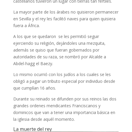
ciudad más importante y poblada de la península
ibérica. El hijo del rey Alfonso X advirtió de no dañar el
increíble alminar de la Mezquita mayor. Nunca los
castellanos tuvieron un lugar con tierras tan fértiles.
La mayor parte de los árabes no quisieron permanecer
en Sevilla y el rey les facilitó naves para quien quisiera
fuera a África.
A los que se quedaron se les permitió seguir
ejerciendo su religión, dejándoles una mezquita,
además se quiso que fueran gobernados por
autoridades de su raza, se nombró por Alcalde a
Abdel-hagg el Baezy.
Lo mismo ocurrió con los judíos a los cuales se les
obligó a pagar un tributo especial por individuo desde
que cumplían 16 años.
Durante su reinado se difunden por sus reinos las dos
grandes ordenes mendicantes Franciscanos y