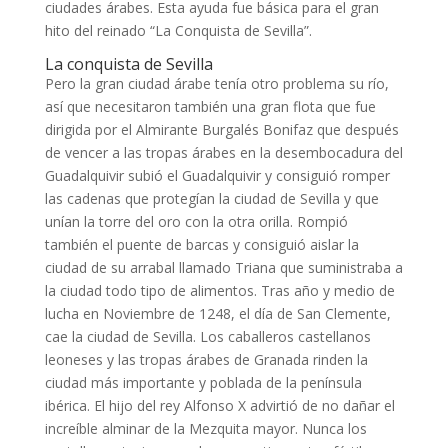
campamento el rey de Granada llamado Alahmar (el
Rojo) que rindió vasallaje a Fernando e incluso le
ofrece ayudar con sus tropas a luchar contra otras
ciudades árabes. Esta ayuda fue básica para el gran
hito del reinado “La Conquista de Sevilla”.
La conquista de Sevilla
Pero la gran ciudad árabe tenía otro problema su río,
así que necesitaron también una gran flota que fue
dirigida por el Almirante Burgalés Bonifaz que después
de vencer a las tropas árabes en la desembocadura del
Guadalquivir subió el Guadalquivir y consiguió romper
las cadenas que protegían la ciudad de Sevilla y que
unían la torre del oro con la otra orilla. Rompió
también el puente de barcas y consiguió aislar la
ciudad de su arrabal llamado Triana que suministraba a
la ciudad todo tipo de alimentos. Tras año y medio de
lucha en Noviembre de 1248, el día de San Clemente,
cae la ciudad de Sevilla. Los caballeros castellanos
leoneses y las tropas árabes de Granada rinden la