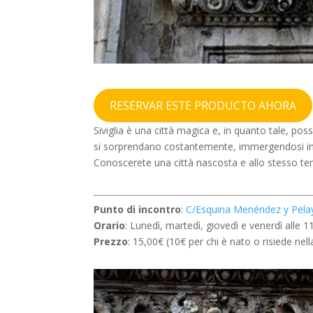
RESERVAR ESTE PRODUCTO AHORA
Siviglia è una città magica e, in quanto tale, pos
si sorprendano costantemente, immergendosi in un’a
Conoscerete una città nascosta e allo stesso te
Punto di incontro
:
C/Esquina Menéndez y Pelayo
Orario
: Lunedì, martedì, giovedì e venerdì alle 1
Prezzo
: 15,00€ (10€ per chi è nato o risiede ne